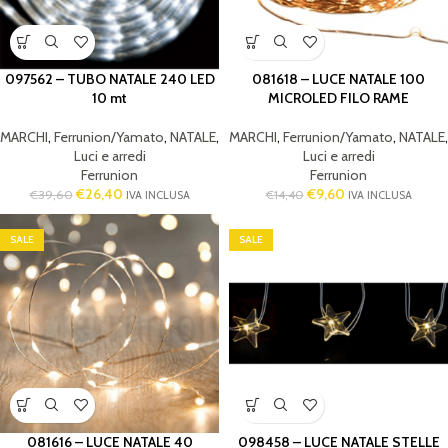
097562 – TUBO NATALE 240 LED
081618 – LUCE NATALE 100
10 mt
MICROLED FILO RAME
MARCHI
,
Ferrunion/Yamato
,
NATALE
,
MARCHI
,
Ferrunion/Yamato
,
NATALE
,
Luci e arredi
Luci e arredi
Ferrunion
Ferrunion
€
26,40
€
9,60
€
39,60
€
14,40
IVA INCLUSA
IVA INCLUSA
SALE
SALE
081616 – LUCE NATALE 40
098458 – LUCE NATALE STELLE