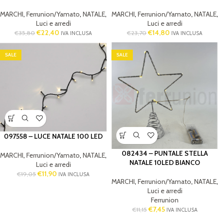
MARCHI
,
Ferrunion/Yamato
,
NATALE
,
MARCHI
,
Ferrunion/Yamato
,
NATALE
,
Luci e arredi
Luci e arredi
€
22,40
€
14,80
€
35,80
€
23,70
IVA INCLUSA
IVA INCLUSA
SALE
SALE
097558 – LUCE NATALE 100 LED
082434 – PUNTALE STELLA
MARCHI
,
Ferrunion/Yamato
,
NATALE
,
NATALE 10LED BIANCO
Luci e arredi
€
11,90
€
19,05
IVA INCLUSA
MARCHI
,
Ferrunion/Yamato
,
NATALE
,
Luci e arredi
Ferrunion
€
7,45
€
11,15
IVA INCLUSA