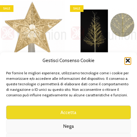
SALE
SALE
Gestisci Consenso Cookie
053515 – PUNTALE STELLA NATALE
080803 – ALBERO NATALE
Per fornire le migliori esperienze, utilizziamo tecnologie come i cookie per
A BATTERIA BIANCO FREDDO
LUMINOSO
memorizzare e/o accedere alle informazioni del dispositivo. Il consenso a
queste tecnologie ci permetterà di elaborare dati come il comportamento
MARCHI
,
Ferrunion/Yamato
,
NATALE
,
MARCHI
,
Ferrunion/Yamato
,
NATALE
,
di navigazione o ID unici su questo sito. Non acconsentire o ritirare il
Luci e arredi
Luci e arredi
consenso può influire negativamente su alcune caratteristiche e funzioni.
Ferrunion
Ferrunion
€
3,75
€
59,55
€
5,60
€
89,35
IVA INCLUSA
IVA INCLUSA
Accetta
SALE
SALE
Nega