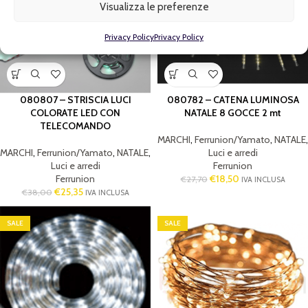
Visualizza le preferenze
Privacy Policy
Privacy Policy
080807 – STRISCIA LUCI
080782 – CATENA LUMINOSA
COLORATE LED CON
NATALE 8 GOCCE 2 mt
TELECOMANDO
MARCHI
,
Ferrunion/Yamato
,
NATALE
,
MARCHI
,
Ferrunion/Yamato
,
NATALE
,
Luci e arredi
Luci e arredi
Ferrunion
Ferrunion
€
18,50
€
27,70
IVA INCLUSA
€
25,35
€
38,00
IVA INCLUSA
SALE
SALE