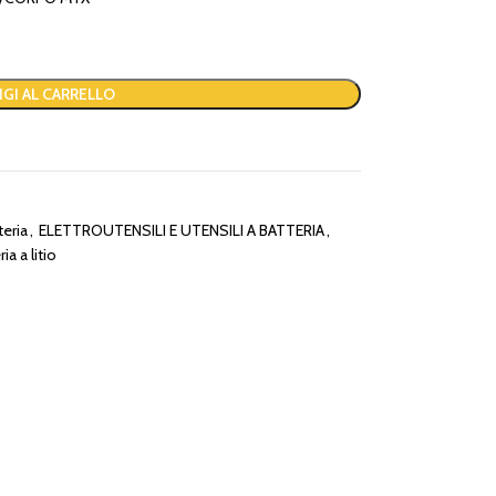
GI AL CARRELLO
teria
,
ELETTROUTENSILI E UTENSILI A BATTERIA
,
ia a litio