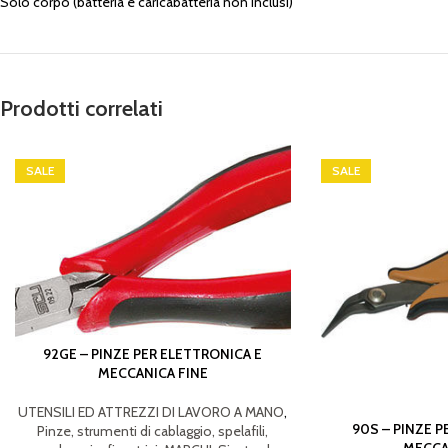
Solo corpo (batteria e caricabatteria non inclusi)
Prodotti correlati
SALE
SALE
92GE – PINZE PER ELETTRONICA E
MECCANICA FINE
UTENSILI ED ATTREZZI DI LAVORO A MANO
,
90S – PINZE P
Pinze, strumenti di cablaggio, spelafili,
MECCA