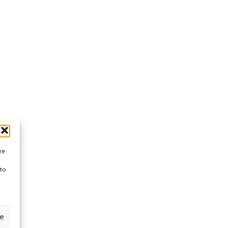
re
to
ze