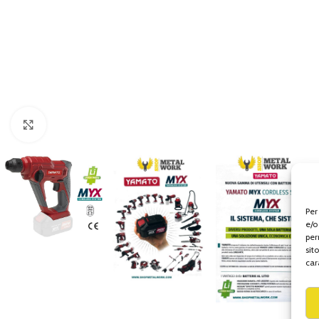
Click to enlarge
Per
e/o
per
sit
car