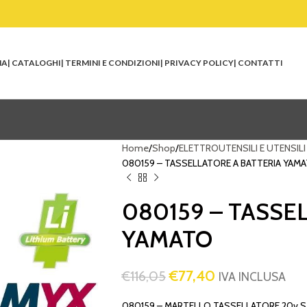
NA
| CATALOGHI
| TERMINI E CONDIZIONI
| PRIVACY POLICY
| CONTATTI
Home
Shop
ELETTROUTENSILI E UTENSILI
080159 – TASSELLATORE A BATTERIA YAM
080159 – TASSE
YAMATO
€
77,40
€
116,05
IVA INCLUSA
080159 – MARTELLO TASSELLATORE 20v 