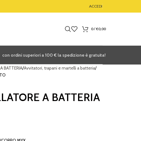
ACCEDI
0
/
€
0,00
con ordini superiori a 100
€
la spedizione è gratuita!
 A BATTERIA
Avvitatori, trapani e martelli a batteria
ATO
LLATORE A BATTERIA
S/CORPO MYX