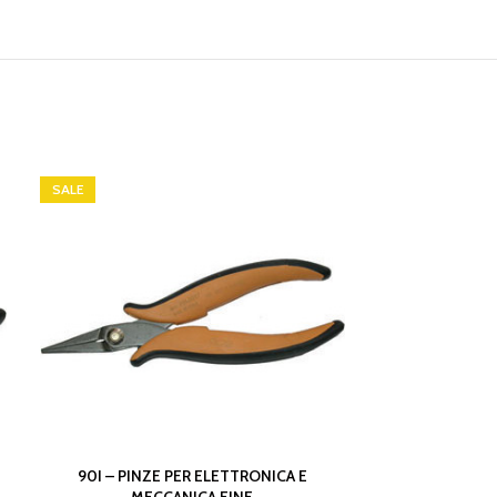
SALE
SALE
90I – PINZE PER ELETTRONICA E
90H – PINZ
MECCANICA FINE
MEC