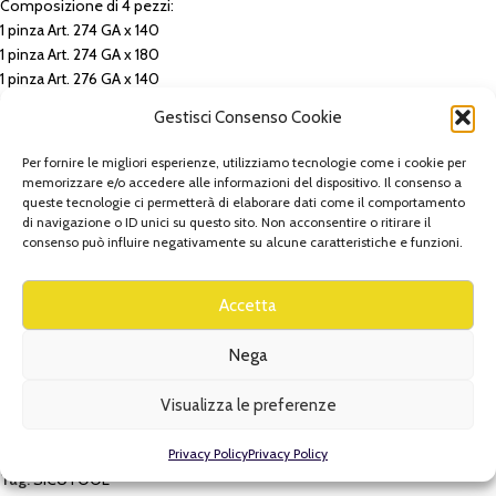
Composizione di 4 pezzi:
1 pinza Art. 274 GA x 140
1 pinza Art. 274 GA x 180
1 pinza Art. 276 GA x 140
1 pinza Art. 276 GA x 175
Gestisci Consenso Cookie
In scatola di cartone
Per fornire le migliori esperienze, utilizziamo tecnologie come i cookie per
Ad esaurimento scorte le impugnature di tutte le pinze diventeranno di
memorizzare e/o accedere alle informazioni del dispositivo. Il consenso a
colore BLU.
queste tecnologie ci permetterà di elaborare dati come il comportamento
di navigazione o ID unici su questo sito. Non acconsentire o ritirare il
consenso può influire negativamente su alcune caratteristiche e funzioni.
AGGIUNGI AL CARRELLO
Accetta
Aggiungi alla lista
Nega
Visualizza le preferenze
Categorie:
ASSORTIMENTO UTENSILI
,
MARCHI
,
Pinze, strumenti di
cablaggio, spelafili, spelacavi e fissatrici
,
Sicutool
,
UTENSILI ED
ATTREZZI DI LAVORO A MANO
Privacy Policy
Privacy Policy
Tag:
SICUTOOL