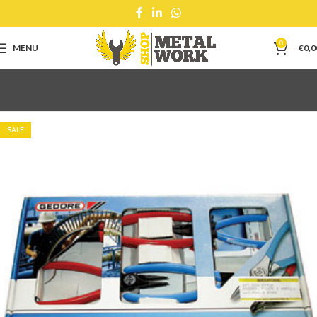
0
MENU
€
0,0
SALE