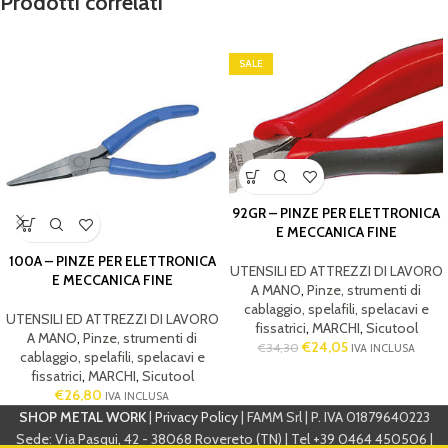
Prodotti correlati
SALE
92GR – PINZE PER ELETTRONICA
E MECCANICA FINE
100A – PINZE PER ELETTRONICA
UTENSILI ED ATTREZZI DI LAVORO
E MECCANICA FINE
A MANO
,
Pinze, strumenti di
cablaggio, spelafili, spelacavi e
UTENSILI ED ATTREZZI DI LAVORO
fissatrici
,
MARCHI
,
Sicutool
A MANO
,
Pinze, strumenti di
€
24,05
€
34,30
IVA INCLUSA
cablaggio, spelafili, spelacavi e
fissatrici
,
MARCHI
,
Sicutool
€
26,80
IVA INCLUSA
SHOP METAL WORK
|
Privacy Policy
| FAMM Srl | P. IVA 01879640223
Sede: Via Pasqui, 42 - 38068 Rovereto (TN) | Tel +39 0464 450506 |