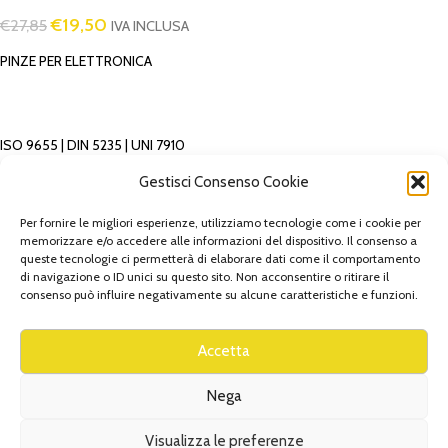
€
19,50
€
27,85
IVA INCLUSA
PINZE PER ELETTRONICA
ISO 9655 | DIN 5235 | UNI 7910
Gestisci Consenso Cookie
In acciaio speciale. Becchi temprati. Cerniera semplice.
Impugnature isolate in materiale bicomponente, con molla.
Per fornire le migliori esperienze, utilizziamo tecnologie come i cookie per
Esecuzione cromata nera.
memorizzare e/o accedere alle informazioni del dispositivo. Il consenso a
queste tecnologie ci permetterà di elaborare dati come il comportamento
Tipo con becchi piatti, diritti, lisci.
di navigazione o ID unici su questo sito. Non acconsentire o ritirare il
consenso può influire negativamente su alcune caratteristiche e funzioni.
Accetta
AGGIUNGI AL CARRELLO
Nega
Aggiungi alla lista
Visualizza le preferenze