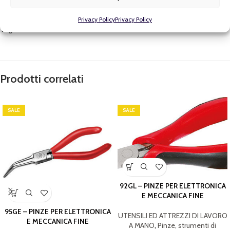
Categorie:
MARCHI
,
Pinze, strumenti di cablaggio, spelafili, spelacavi e
fissatrici
,
Sicutool
,
UTENSILI ED ATTREZZI DI LAVORO A MANO
Privacy Policy
Privacy Policy
Tag:
SICUTOOL
Prodotti correlati
SALE
SALE
92GL – PINZE PER ELETTRONICA
E MECCANICA FINE
95GE – PINZE PER ELETTRONICA
UTENSILI ED ATTREZZI DI LAVORO
E MECCANICA FINE
A MANO
,
Pinze, strumenti di