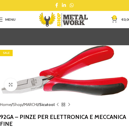
0
MENU
€
0,0
SALE
Click to enlarge
Home
Shop
MARCHI
Sicutool
92GA – PINZE PER ELETTRONICA E MECCANICA
FINE