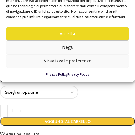
memorizzare e/o accedere alle informazioni del dispositivo. Il consenso a
,
queste tecnologie ci permetterà di elaborare dati come il comportamento
TAGLIA
L
di navigazione o ID unici su questo sito. Non acconsentire o ritirare il
,
consenso può influire negativamente su alcune caratteristiche e funzioni.
XL
,
XXL
Accetta
,
XXXL
Nega
Visualizza le preferenze
BRAND
Beta
Privacy Policy
Privacy Policy
TAGLIA
AGGIUNGI AL CARRELLO
Aggiungi alla lista