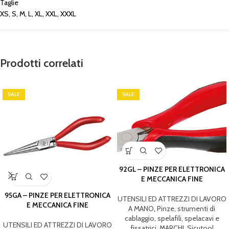
Taglie
XS, S, M, L, XL, XXL, XXXL
Prodotti correlati
SALE
SALE
92GL – PINZE PER ELETTRONICA
E MECCANICA FINE
95GA – PINZE PER ELETTRONICA
UTENSILI ED ATTREZZI DI LAVORO
E MECCANICA FINE
A MANO
,
Pinze, strumenti di
cablaggio, spelafili, spelacavi e
UTENSILI ED ATTREZZI DI LAVORO
fissatrici
,
MARCHI
,
Sicutool