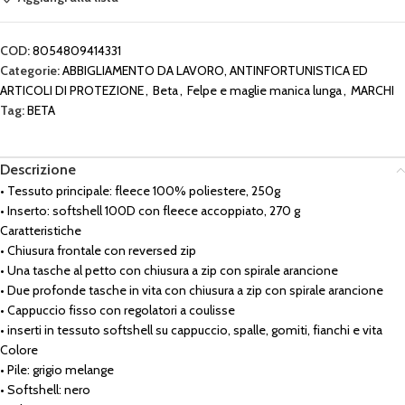
COD:
8054809414331
Categorie:
ABBIGLIAMENTO DA LAVORO, ANTINFORTUNISTICA ED
ARTICOLI DI PROTEZIONE
,
Beta
,
Felpe e maglie manica lunga
,
MARCHI
Tag:
BETA
Descrizione
• Tessuto principale: fleece 100% poliestere, 250g
• Inserto: softshell 100D con fleece accoppiato, 270 g
Caratteristiche
• Chiusura frontale con reversed zip
• Una tasche al petto con chiusura a zip con spirale arancione
• Due profonde tasche in vita con chiusura a zip con spirale arancione
• Cappuccio fisso con regolatori a coulisse
• inserti in tessuto softshell su cappuccio, spalle, gomiti, fianchi e vita
Colore
• Pile: grigio melange
• Softshell: nero