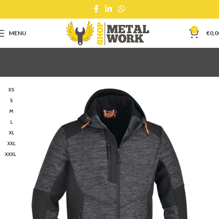
0
MENU
€
0,0
XS
S
M
L
XL
XXL
XXXL