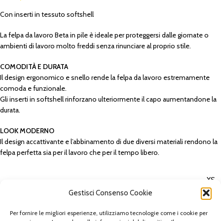
Con inserti in tessuto softshell
La felpa da lavoro Beta in pile è ideale per proteggersi dalle giornate o
ambienti di lavoro molto freddi senza rinunciare al proprio stile.
COMODITÀ E DURATA
Il design ergonomico e snello rende la felpa da lavoro estremamente
comoda e funzionale.
Gli inserti in softshell rinforzano ulteriormente il capo aumentandone la
durata.
LOOK MODERNO
Il design accattivante e l’abbinamento di due diversi materiali rendono la
felpa perfetta sia per il lavoro che per il tempo libero.
XS
,
Gestisci Consenso Cookie
S
,
Per fornire le migliori esperienze, utilizziamo tecnologie come i cookie per
M