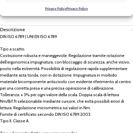
Sicutool
,
UTENSILI ED ATTREZZI DI LAVORO A MANO
Privacy Policy
Privacy Policy
Tag:
SICUTOOL
Descrizione
DIN ISO 6789 | UNI EN ISO 6789
Tipo a scatto.
Costruzione robusta e maneggevole. Regolazione tramite rotazione
dell’ergonomica impugnatura, con bloccaggio di sicurezza, anche visivo,
posto nella estremità. Possibilità di regolazione rapida supplementare
mediante asta tonda, non in dotazione. Impugnatura in morbido
materiale bicomponente antiscivolo con evidente riferimento al centro
per una corretta presa e una precisa operazione di calibrazione.
Tolleranza: ± 3% per ogni valore della scala. Doppia scala di lettura
Nm/lbf.ft selezionabile mediante cursore, che evita possibili errori di
lettura. Regolazione micrometrica sui valori in Nm.
Fornite di certificato secondo DIN ISO 6789:2003.
Tipo II, Classe A.