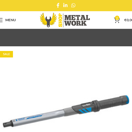
0
MENU
€
0,0
SALE