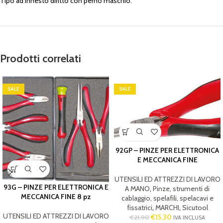
Tipo ad innesto diritto con perno maschio.
Prodotti correlati
SALE
SALE
92GP – PINZE PER ELETTRONICA
E MECCANICA FINE
UTENSILI ED ATTREZZI DI LAVORO
93G – PINZE PER ELETTRONICA E
A MANO
,
Pinze, strumenti di
MECCANICA FINE 8 pz
cablaggio, spelafili, spelacavi e
fissatrici
,
MARCHI
,
Sicutool
UTENSILI ED ATTREZZI DI LAVORO
€
15,30
€
21,90
IVA INCLUSA