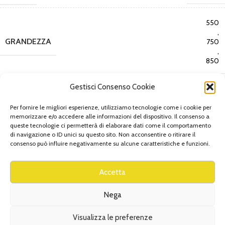
550
,
GRANDEZZA
750
,
850
Gestisci Consenso Cookie
GRANDEZZA
Per fornire le migliori esperienze, utilizziamo tecnologie come i cookie per
memorizzare e/o accedere alle informazioni del dispositivo. Il consenso a
queste tecnologie ci permetterà di elaborare dati come il comportamento
di navigazione o ID unici su questo sito. Non acconsentire o ritirare il
consenso può influire negativamente su alcune caratteristiche e funzioni.
AGGIUNGI AL CARRELLO
Accetta
Aggiungi alla lista
Nega
COD:
8031591403248
Visualizza le preferenze
Categorie:
Chiavi, giraviti ed utensili combinati-speciali
,
MARCHI
,