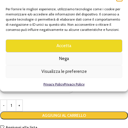
Per fornire le migliori esperienze, utilizziamo tecnologie come i cookie per
DIMENSIONI
N/A
memorizzare e/o accedere alle informazioni del dispositivo. Il consenso a
queste tecnologie ci permetterà di elaborare dati come il comportamento
di navigazione o ID unici su questo sito. Non acconsentire o ritirare il
consenso può influire negativamente su alcune caratteristiche e funzioni.
10 mm
DIAMETRO TASSELLI
,
12 mm
Accetta
Nega
BRAND
Sicutool
Visualizza le preferenze
DIAMETRO TASSELLI
Privacy Policy
Privacy Policy
AGGIUNGI AL CARRELLO
Aggiungi alla lista