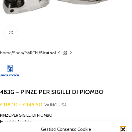
Click to enlarge
Home
Shop
MARCHI
Sicutool
483G – PINZE PER SIGILLI DI PIOMBO
€
118,10
–
€
145,50
IVA INCLUSA
PINZE PER SIGILLI DI PIOMBO
In acciaio forgiato.
Lavorazione accurata. Finemente nichelate. Con molla di ritorno.
Gestisci Consenso Cookie