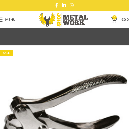
0
MENU
€
0,0
SALE