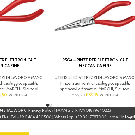
PER ELETTRONICA E
95GA – PINZE PER ELETTRONICA E
NICA FINE
MECCANICA FINE
ZZI DI LAVORO A MANO
,
UTENSILI ED ATTREZZI DI LAVORO A MANO
i cablaggio, spelafili,
Pinze, strumenti di cablaggio, spelafili,
ici
,
MARCHI
,
Sicutool
spelacavi e fissatrici
,
MARCHI
,
Sicutool
,50
€
39,15
€
55,90
IVA INCLUSA
IVA INCLUSA
METAL WORK
|
Privacy Policy
| FAMM Srl | P. IVA 01879640223
 (TN) | Tel +39 0464 450506 | WhatsApp: +39 351 7787009 | email:
info@s