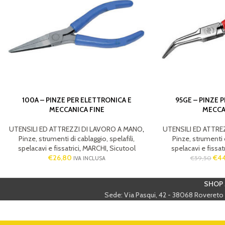
100A – PINZE PER ELETTRONICA E
95GE – PINZE 
MECCANICA FINE
MECCA
UTENSILI ED ATTREZZI DI LAVORO A MANO
,
UTENSILI ED ATTRE
Pinze, strumenti di cablaggio, spelafili,
Pinze, strumenti d
spelacavi e fissatrici
,
MARCHI
,
Sicutool
spelacavi e fissatr
€
26,80
€
44
€
59,50
IVA INCLUSA
SHOP 
Sede: Via Pasqui, 42 - 38068 Rovereto