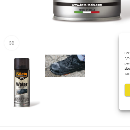
Click to enlarge
Per
e/o
per
sit
car