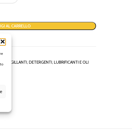
GI AL CARRELLO
re
uti
,
SIGILLANTI, DETERGENTI, LUBRIFICANTI E OLI
to
ze