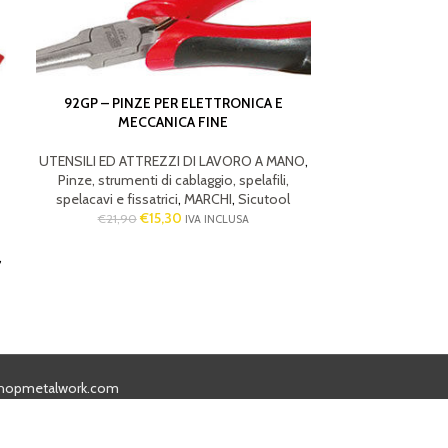
92GP – PINZE PER ELETTRONICA E
MECCANICA FINE
92GE – PIN
MEC
UTENSILI ED ATTREZZI DI LAVORO A MANO
,
Pinze, strumenti di cablaggio, spelafili,
UTENSILI ED AT
spelacavi e fissatrici
,
MARCHI
,
Sicutool
Pinze, strument
€
15,30
€
21,90
spelacavi e fis
IVA INCLUSA
€
30,80
,
hopmetalwork.com