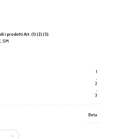
 i prodotti Art. (1) (2) (3):
RE, SM
1
,
2
,
3
Beta