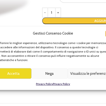
AGGIUN
Aggiungi alla lista
Gestisci Consenso Cookie
 fornire le migliori esperienze, utilizziamo tecnologie come i cookie per memorizza
COD:
8054809218564
 accedere alle informazioni del dispositivo. Il consenso a queste tecnologie ci
Categorie:
Beta
,
MARCHI
,
Prodotti per tess
metterà di elaborare dati come il comportamento di navigazione o ID unici su ques
Tag:
BETA
o. Non acconsentire o ritirare il consenso può influire negativamente su alcune
atteristiche e funzioni.
Accetta
Nega
Visualizza le preferen
Privacy Policy
Privacy Policy