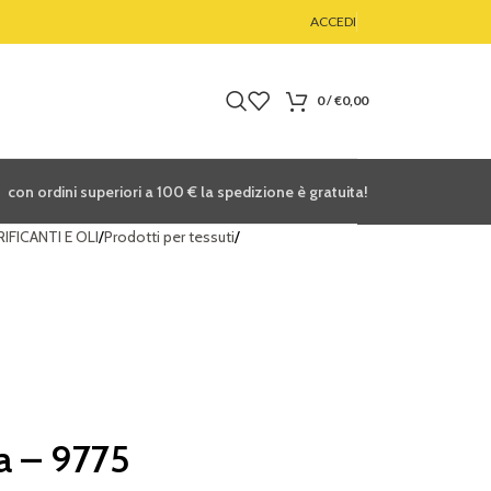
ACCEDI
0
/
€
0,00
con ordini superiori a 100
€
la spedizione è gratuita!
IFICANTI E OLI
Prodotti per tessuti
 – 9775